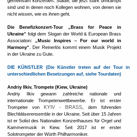
gemeinsam konzertiert. Städte, die jetzt stark umkämpft
sind und in denen noch Kollegen wohnen, von denen sie
nicht wissen, wie es ihnen geht.
Die Benefizkonzert-Tour „Brass for Peace in
Ukraine“
folgt dem Slogan der World & European Brass
Association:
„Music Inspires – For our world in
Harmony“
.
Der Reinerlös kommt einem Musik Projekt
in der Ukraine zu Gute.
DIE KÜNSTLER (
Die Künstler treten auf der Tour in
unterschiedlichen Besetzungen auf, siehe Tourdaten)
Andriy Ilkiv, Trompete (Kiew, Ukraine)
Andriy Ilkiv gewann zahlreiche nationale und
internationale Trompetenwettbewerbe. Er ist erster
KYIV - BRASS
Trompeter von
, dem führenden
Blechbläserensemble in der Ukraine. Seit über 15 Jahren
ist er Solist des Nationalen Konzerthauses für Orgel und
Kammermusik in Kiew. Seit 2017 ist er erster
Solotrompeter der Würth Philharmoniker.