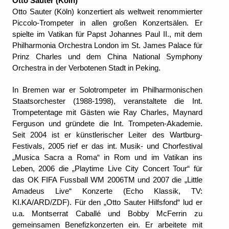
Otto Sauter (Köln)
Otto Sauter (Köln) konzertiert als weltweit renommierter
Piccolo-Trompeter in allen großen Konzertsälen. Er
spielte im Vatikan für Papst Johannes Paul II., mit dem
Philharmonia Orchestra London im St. James Palace für
Prinz Charles und dem China National Symphony
Orchestra in der Verbotenen Stadt in Peking.
In Bremen war er Solotrompeter im Philharmonischen
Staatsorchester (1988-1998), veranstaltete die Int.
Trompetentage mit Gästen wie Ray Charles, Maynard
Ferguson und gründete die Int. Trompeten-Akademie.
Seit 2004 ist er künstlerischer Leiter des Wartburg-
Festivals, 2005 rief er das int. Musik- und Chorfestival
„Musica Sacra a Roma“ in Rom und im Vatikan ins
Leben, 2006 die „Playtime Live City Concert Tour“ für
das OK FIFA Fussball WM 2006TM und 2007 die „Little
Amadeus Live“ Konzerte (Echo Klassik, TV:
KI.KA/ARD/ZDF). Für den „Otto Sauter Hilfsfond“ lud er
u.a. Montserrat Caballé und Bobby McFerrin zu
gemeinsamen Benefizkonzerten ein. Er arbeitete mit